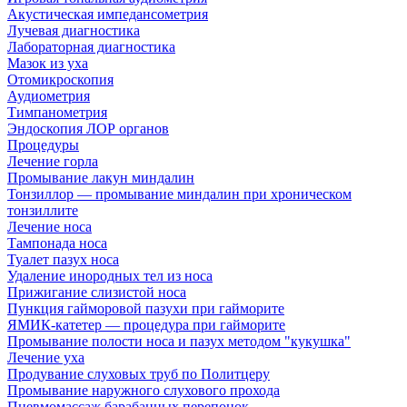
Акустическая импедансометрия
Лучевая диагностика
Лабораторная диагностика
Мазок из уха
Отомикроскопия
Аудиометрия
Тимпанометрия
Эндоскопия ЛОР органов
Процедуры
Лечение горла
Промывание лакун миндалин
Тонзиллор — промывание миндалин при хроническом
тонзиллите
Лечение носа
Тампонада носа
Туалет пазух носа
Удаление инородных тел из носа
Прижигание слизистой носа
Пункция гайморовой пазухи при гайморите
ЯМИК-катетер — процедура при гайморите
Промывание полости носа и пазух методом "кукушка"
Лечение уха
Продувание слуховых труб по Политцеру
Промывание наружного слухового прохода
Пневмомассаж барабанных перепонок