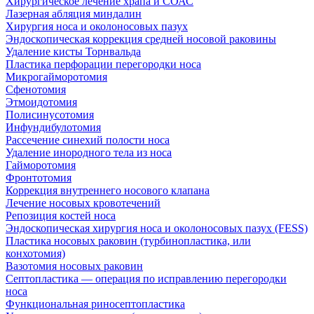
Хирургическое лечение храпа и СОАС
Лазерная абляция миндалин
Хирургия носа и околоносовых пазух
Эндоскопическая коррекция средней носовой раковины
Удаление кисты Торнвальда
Пластика перфорации перегородки носа
Микрогайморотомия
Сфенотомия
Этмоидотомия
Полисинусотомия
Инфундибулотомия
Рассечение синехий полости носа
Удаление инородного тела из носа
Гайморотомия
Фронтотомия
Коррекция внутреннего носового клапана
Лечение носовых кровотечений
Репозиция костей носа
Эндоскопическая хирургия носа и околоносовых пазух (FESS)
Пластика носовых раковин (турбинопластика, или
конхотомия)
Вазотомия носовых раковин
Септопластика — операция по исправлению перегородки
носа
Функциональная риносептопластика