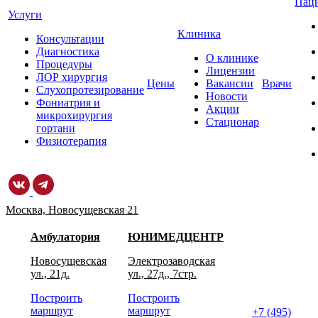
Пац
Услуги
Клиника
Консультации
Диагностика
О клинике
Процедуры
Лицензии
ЛОР хирургия
Цены
Вакансии
Врачи
Слухопротезирование
Новости
Фониатрия и
Акции
микрохирургия
Стационар
гортани
Физиотерапия
Москва, Новосущевская 21
Амбулатория
ЮНИМЕДЦЕНТР
Новосущевская
Электрозаводская
ул., 21д.
ул., 27д., 7стр.
Построить
Построить
маршрут
маршрут
+7 (495)