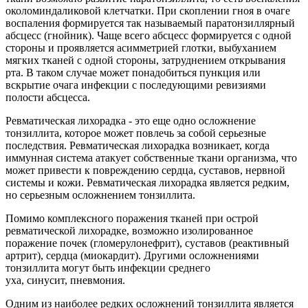
околоминдаликовой клетчатки. При скоплении гноя в очаге
воспаления формируется так называемый паратонзиллярный
абсцесс (гнойник). Чаще всего абсцесс формируется с одной
стороны и проявляется асимметрией глотки, выбуханием
мягких тканей с одной стороны, затруднением открывания
рта. В таком случае может понадобиться пункция или
вскрытие очага инфекции с последующими ревизиями
полости абсцесса.
Ревматическая лихорадка - это еще одно осложнение
тонзиллита, которое может повлечь за собой серьезные
последствия. Ревматическая лихорадка возникает, когда
иммунная система атакует собственные ткани организма, что
может привести к повреждению сердца, суставов, нервной
системы и кожи. Ревматическая лихорадка является редким,
но серьезным осложнением тонзиллита.
Помимо комплексного поражения тканей при острой
ревматической лихорадке, возможно изолированное
поражение почек (гломерулонефрит), суставов (реактивный
артрит), сердца (миокардит). Д
ругими осложнениями
тонзиллита могут быть инфекции среднего
уха,
синусит,
пневмония.
Одним из наиболее редких осложнений тонзиллита является