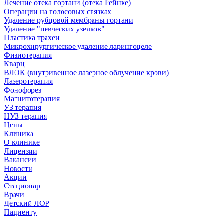
Лечение отека гортани (отека Рейнке)
Операции на голосовых связках
Удаление рубцовой мембраны гортани
Удаление "певческих узелков"
Пластика трахеи
Микрохирургическое удаление ларингоцеле
Физиотерапия
Кварц
ВЛОК (внутривенное лазерное облучение крови)
Лазеротерапия
Фонофорез
Магнитотерапия
УЗ терапия
НУЗ терапия
Цены
Клиника
О клинике
Лицензии
Вакансии
Новости
Акции
Стационар
Врачи
Детский ЛОР
Пациенту