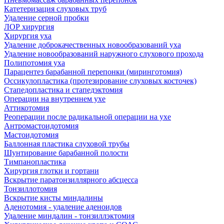
Катетеризация слуховых труб
Удаление серной пробки
ЛОР хирургия
Хирургия уха
Удаление доброкачественных новообразований уха
Удаление новообразований наружного слухового прохода
Полипотомия уха
Парацентез барабанной перепонки (миринготомия)
Оссикулопластика (протезирование слуховых косточек)
Стапедопластика и стапедэктомия
Операции на внутреннем ухе
Аттикотомия
Реоперации после радикальной операции на ухе
Антромастоидотомия
Мастоидотомия
Баллонная пластика слуховой трубы
Шунтирование барабанной полости
Тимпанопластика
Хирургия глотки и гортани
Вскрытие паратонзиллярного абсцесса
Тонзиллотомия
Вскрытие кисты миндалины
Аденотомия - удаление аденоидов
Удаление миндалин - тонзиллэктомия