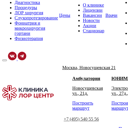
Диагностика
О клинике
Процедуры
Лицензии
ЛОР хирургия
Цены
Вакансии
Врачи
Слухопротезирование
Новости
Фониатрия и
Акции
микрохирургия
Стационар
гортани
Физиотерапия
Москва, Новосущевская 21
Амбулатория
ЮНИМ
Новосущевская
Электро
ул., 21д.
ул., 27д.
Построить
Построи
маршрут
маршру
+7 (495) 540 55 56