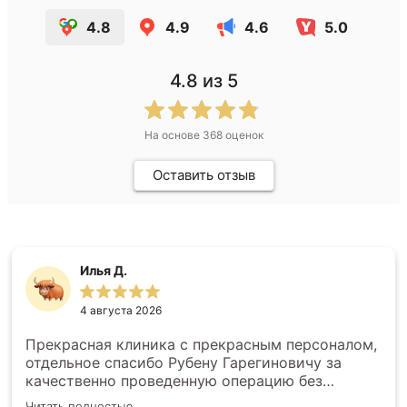
4.8
4.9
4.6
5.0
4.8
из 5
На основе
368
оценок
Оставить отзыв
Илья Д.
4 августа 2026
Прекрасная клиника с прекрасным персоналом,
отдельное спасибо Рубену Гарегиновичу за
качественно проведенную операцию без
последствий и скрытый камней, очень рад, что
Читать полностью