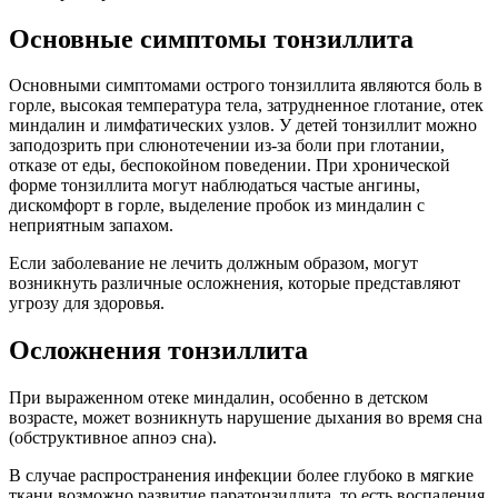
Основные симптомы тонзиллита
Основными симптомами острого тонзиллита являются боль в
горле, высокая температура тела, затрудненное глотание, отек
миндалин и лимфатических узлов. У детей тонзиллит можно
заподозрить при слюнотечении из-за боли при глотании,
отказе от еды, беспокойном поведении. При хронической
форме тонзиллита могут наблюдаться частые ангины,
дискомфорт в горле, выделение пробок из миндалин с
неприятным запахом.
Если заболевание не лечить должным образом, могут
возникнуть различные осложнения, которые представляют
угрозу для здоровья.
Осложнения тонзиллита
При выраженном отеке миндалин, особенно в детском
возрасте, может возникнуть н
арушение дыхания во время сна
(обструктивное апноэ сна).
В случае распространения инфекции более глубоко в мягкие
ткани возможно развитие паратонзиллита, то есть воспаления