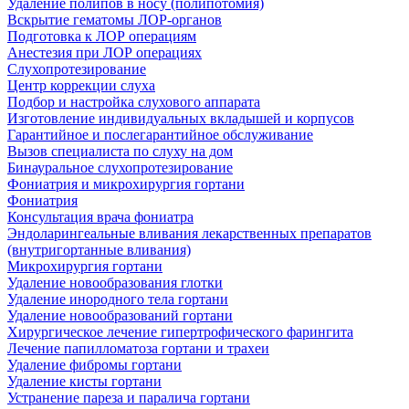
Удаление полипов в носу (полипотомия)
Вскрытие гематомы ЛОР-органов
Подготовка к ЛОР операциям
Анестезия при ЛОР операциях
Слухопротезирование
Центр коррекции слуха
Подбор и настройка слухового аппарата
Изготовление индивидуальных вкладышей и корпусов
Гарантийное и послегарантийное обслуживание
Вызов специалиста по слуху на дом
Бинауральное слухопротезирование
Фониатрия и микрохирургия гортани
Фониатрия
Консультация врача фониатра
Эндоларингеальные вливания лекарственных препаратов
(внутригортанные вливания)
Микрохирургия гортани
Удаление новообразования глотки
Удаление инородного тела гортани
Удаление новообразований гортани
Хирургическое лечение гипертрофического фарингита
Лечение папилломатоза гортани и трахеи
Удаление фибромы гортани
Удаление кисты гортани
Устранение пареза и паралича гортани