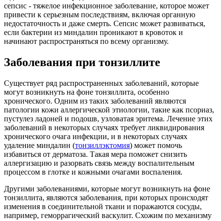
сепсис - тяжелое инфекционное заболевание, которое может
привести к серьезным последствиям, включая органную
недостаточность и даже смерть. Сепсис может развиваться,
если бактерии из миндалин проникают в кровоток и
начинают распространяться по всему организму.
Заболевания при тонзиллите
Существует ряд распространенных заболеваний, которые
могут возникнуть на фоне тонзиллита, особенно
хронического. Одним из таких заболеваний являются
патологии кожи аллергической этиологии, такие как псориаз,
пустулез ладоней и подошв, узловатая эритема. Лечение этих
заболеваний в некоторых случаях требует ликвидирования
хронического очага инфекции, и в некоторых случаях
удаление миндалин (
тонзиллэктомия
) может помочь
избавиться от дерматоза. Такая мера поможет снизить
аллергизацию и разорвать связь между воспалительным
процессом в глотке и кожными очагами воспаления.
Другими заболеваниями, которые могут возникнуть на фоне
тонзиллита, являются заболевания, при которых происходят
изменения в соединительной ткани и поражаются сосуды,
например, геморрагический васкулит. Схожим по механизму