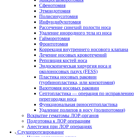
Сфенотомия
Этмоидотомия
Полисинусотомия
Инфундибулотомия
Рассечение синехий полости носа
Удаление инородного тела из носа
Гайморотомия
Фронтотомия
Коррекция внутреннего носового клапана
Лечение носовых кровотечений
Репозиция костей носа
Эндоскопическая хирургия носа и
околоносовых пазух (FESS)
Пластика носовых раковин
(турбинопластика, или конхотомия)
Вазотомия носовых раковин
Септопластика — операция по исправлению
перегородки носа
Функциональная риносептопластика
Удаление полипов в носу (полипотомия)
Вскрытие гематомы ЛОР-органов
Подготовка к ЛОР операциям
Анестезия при ЛОР операциях
Слухопротезирование