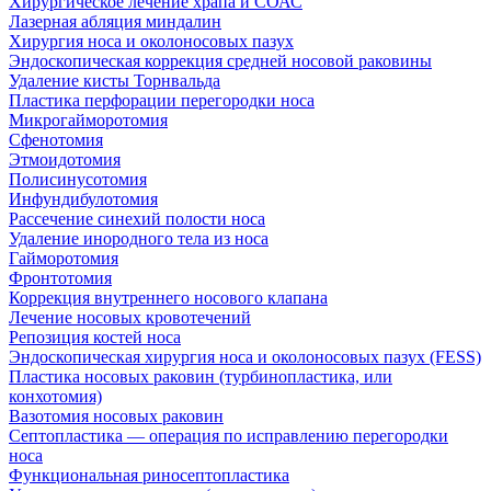
Хирургическое лечение храпа и СОАС
Лазерная абляция миндалин
Хирургия носа и околоносовых пазух
Эндоскопическая коррекция средней носовой раковины
Удаление кисты Торнвальда
Пластика перфорации перегородки носа
Микрогайморотомия
Сфенотомия
Этмоидотомия
Полисинусотомия
Инфундибулотомия
Рассечение синехий полости носа
Удаление инородного тела из носа
Гайморотомия
Фронтотомия
Коррекция внутреннего носового клапана
Лечение носовых кровотечений
Репозиция костей носа
Эндоскопическая хирургия носа и околоносовых пазух (FESS)
Пластика носовых раковин (турбинопластика, или
конхотомия)
Вазотомия носовых раковин
Септопластика — операция по исправлению перегородки
носа
Функциональная риносептопластика