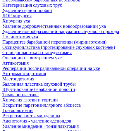
Катетеризация слуховых труб
Удаление серной пробки
ЛОР хирургия
Хирургия уха
Удаление доброкачественных новообразований уха
Удаление новообразований наружного слухового прохода
Полипотомия уха
Парацентез барабанной перепонки (миринготомия)
Оссикулопластика (протезирование слуховых косточек)
Стапедопластика и стапедэктомия
Операции на внутреннем ухе
Аттикотомия
Реоперации после радикальной операции на ухе
Антромастоидотомия
Мастоидотомия
Баллонная пластика слуховой трубы
Шунтирование барабанной полости
Тимпанопластика
Хирургия глотки и гортани
Вскрытие паратонзиллярного абсцесса
Тонзиллотомия
Вскрытие кисты миндалины
Аденотомия - удаление аденоидов
Удаление миндалин - тонзиллэктомия