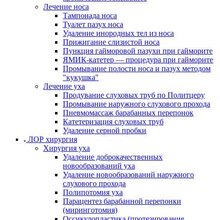
Лечение носа
Тампонада носа
Туалет пазух носа
Удаление инородных тел из носа
Прижигание слизистой носа
Пункция гайморовой пазухи при гайморите
ЯМИК-катетер — процедура при гайморите
Промывание полости носа и пазух методом
"кукушка"
Лечение уха
Продувание слуховых труб по Политцеру
Промывание наружного слухового прохода
Пневмомассаж барабанных перепонок
Катетеризация слуховых труб
Удаление серной пробки
ЛОР хирургия
Хирургия уха
Удаление доброкачественных
новообразований уха
Удаление новообразований наружного
слухового прохода
Полипотомия уха
Парацентез барабанной перепонки
(миринготомия)
Оссикулопластика (протезирование