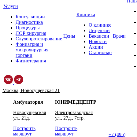
Пац
Услуги
Клиника
Консультации
Диагностика
О клинике
Процедуры
Лицензии
ЛОР хирургия
Цены
Вакансии
Врачи
Слухопротезирование
Новости
Фониатрия и
Акции
микрохирургия
Стационар
гортани
Физиотерапия
Москва, Новосущевская 21
Амбулатория
ЮНИМЕДЦЕНТР
Новосущевская
Электрозаводская
ул., 21д.
ул., 27д., 7стр.
Построить
Построить
маршрут
маршрут
+7 (495)