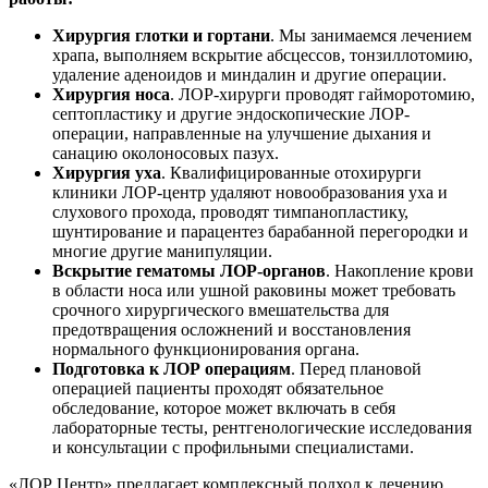
Хирургия глотки и гортани
. Мы занимаемся лечением
храпа, выполняем вскрытие абсцессов, тонзиллотомию,
удаление аденоидов и миндалин и другие операции.
Хирургия носа
. ЛОР-хирурги проводят гайморотомию,
септопластику и другие эндоскопические ЛОР-
операции, направленные на улучшение дыхания и
санацию околоносовых пазух.
Хирургия уха
. Квалифицированные отохирурги
клиники ЛОР-центр удаляют новообразования уха и
слухового прохода, проводят тимпанопластику,
шунтирование и парацентез барабанной перегородки и
многие другие манипуляции.
Вскрытие гематомы ЛОР-органов
. Накопление крови
в области носа или ушной раковины может требовать
срочного хирургического вмешательства для
предотвращения осложнений и восстановления
нормального функционирования органа.
Подготовка к ЛОР операциям
. Перед плановой
операцией пациенты проходят обязательное
обследование, которое может включать в себя
лабораторные тесты, рентгенологические исследования
и консультации с профильными специалистами.
«ЛОР Центр» предлагает комплексный подход к лечению