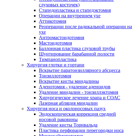
слуховых косточек)
Стапедопластика и стапедэктомия
Операции на внутреннем ухе
Аттикотомия
Реоперации после радикальной операции на
ухе
Антромастоидотомия
Мастоидотомия
Баллонная пластика слуховой трубы
Шунтирование барабанной полости
Тимпанопластика
Хирургия глотки и гортани
Вскрытие паратонзиллярного абсцесса
Тонзиллотомия
Вскрытие кисты миндалины
Аденотомия - удаление аденоидов
Удаление миндалин - тонзиллэктомия
Хирургическое лечение храпа и СОАС
Лазерная абляция миндалин
Хирургия носа и околоносовых пазух
Эндоскопическая коррекция средней
носовой раковины
Удаление кисты Торнвальда
Пластика перфорации перегородки носа
Микрогайморотомия