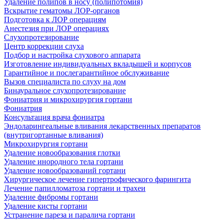
Удаление полипов в носу (полипотомия)
Вскрытие гематомы ЛОР-органов
Подготовка к ЛОР операциям
Анестезия при ЛОР операциях
Слухопротезирование
Центр коррекции слуха
Подбор и настройка слухового аппарата
Изготовление индивидуальных вкладышей и корпусов
Гарантийное и послегарантийное обслуживание
Вызов специалиста по слуху на дом
Бинауральное слухопротезирование
Фониатрия и микрохирургия гортани
Фониатрия
Консультация врача фониатра
Эндоларингеальные вливания лекарственных препаратов
(внутригортанные вливания)
Микрохирургия гортани
Удаление новообразования глотки
Удаление инородного тела гортани
Удаление новообразований гортани
Хирургическое лечение гипертрофического фарингита
Лечение папилломатоза гортани и трахеи
Удаление фибромы гортани
Удаление кисты гортани
Устранение пареза и паралича гортани