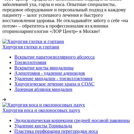
заболеваний уха, горла и носа. Опытные специалисты,
передовое оборудование и персональный подход к каждому
пациенту – залог успешного лечения и быстрого
восстановления здоровья. Не откладывайте заботу о себе «на
потом» – обратитесь к профессионалам из клиники
оториноларингологии «ЛОР Центр» в Москве!
Хирургия глотки и гортани
Вскрытие паратонзиллярного абсцесса
Тонзиллотомия
Вскрытие кисты миндалины
Аденотомия - удаление аденоидов
Удаление миндалин - тонзиллэктомия
Хирургическое лечение храпа и СОАС
Лазерная абляция миндалин
Хирургия носа и околоносовых пазух
Эндоскопическая коррекция средней носовой раковины
Удаление кисты Торнвальда
Пластика перфорации перегородки носа