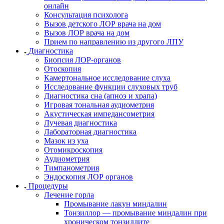
онлайн
Консультация психолога
Вызов детского ЛОР врача на дом
Вызов ЛОР врача на дом
Прием по направлению из другого ЛПУ
Диагностика
Биопсия ЛОР-органов
Отоскопия
Камертональное исследование слуха
Исследование функции слуховых труб
Диагностика сна (апноэ и храпа)
Игровая тональная аудиометрия
Акустическая импедансометрия
Лучевая диагностика
Лабораторная диагностика
Мазок из уха
Отомикроскопия
Аудиометрия
Тимпанометрия
Эндоскопия ЛОР органов
Процедуры
Лечение горла
Промывание лакун миндалин
Тонзиллор — промывание миндалин при
хроническом тонзиллите