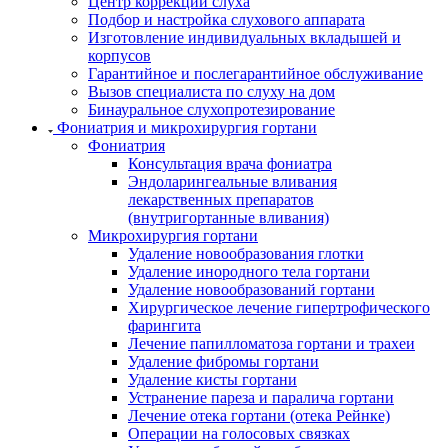
Центр коррекции слуха
Подбор и настройка слухового аппарата
Изготовление индивидуальных вкладышей и
корпусов
Гарантийное и послегарантийное обслуживание
Вызов специалиста по слуху на дом
Бинауральное слухопротезирование
Фониатрия и микрохирургия гортани
Фониатрия
Консультация врача фониатра
Эндоларингеальные вливания
лекарственных препаратов
(внутригортанные вливания)
Микрохирургия гортани
Удаление новообразования глотки
Удаление инородного тела гортани
Удаление новообразований гортани
Хирургическое лечение гипертрофического
фарингита
Лечение папилломатоза гортани и трахеи
Удаление фибромы гортани
Удаление кисты гортани
Устранение пареза и паралича гортани
Лечение отека гортани (отека Рейнке)
Операции на голосовых связках