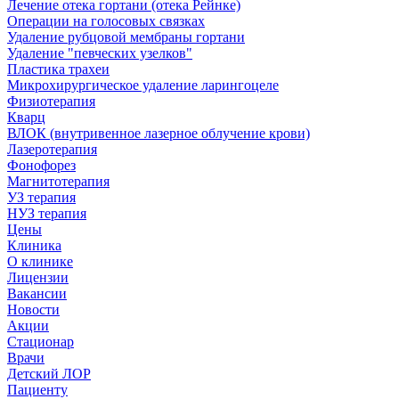
Лечение отека гортани (отека Рейнке)
Операции на голосовых связках
Удаление рубцовой мембраны гортани
Удаление "певческих узелков"
Пластика трахеи
Микрохирургическое удаление ларингоцеле
Физиотерапия
Кварц
ВЛОК (внутривенное лазерное облучение крови)
Лазеротерапия
Фонофорез
Магнитотерапия
УЗ терапия
НУЗ терапия
Цены
Клиника
О клинике
Лицензии
Вакансии
Новости
Акции
Стационар
Врачи
Детский ЛОР
Пациенту