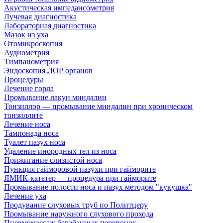
Акустическая импедансометрия
Лучевая диагностика
Лабораторная диагностика
Мазок из уха
Отомикроскопия
Аудиометрия
Тимпанометрия
Эндоскопия ЛОР органов
Процедуры
Лечение горла
Промывание лакун миндалин
Тонзиллор — промывание миндалин при хроническом
тонзиллите
Лечение носа
Тампонада носа
Туалет пазух носа
Удаление инородных тел из носа
Прижигание слизистой носа
Пункция гайморовой пазухи при гайморите
ЯМИК-катетер — процедура при гайморите
Промывание полости носа и пазух методом "кукушка"
Лечение уха
Продувание слуховых труб по Политцеру
Промывание наружного слухового прохода
Пневмомассаж барабанных перепонок