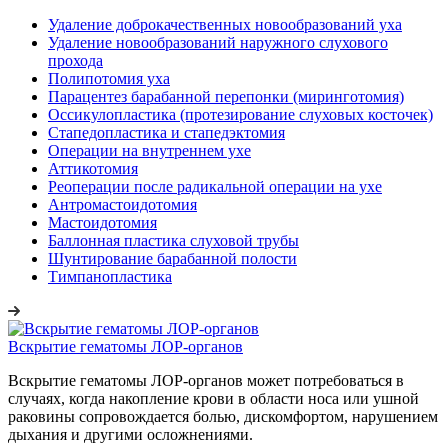
Удаление доброкачественных новообразований уха
Удаление новообразований наружного слухового
прохода
Полипотомия уха
Парацентез барабанной перепонки (миринготомия)
Оссикулопластика (протезирование слуховых косточек)
Стапедопластика и стапедэктомия
Операции на внутреннем ухе
Аттикотомия
Реоперации после радикальной операции на ухе
Антромастоидотомия
Мастоидотомия
Баллонная пластика слуховой трубы
Шунтирование барабанной полости
Тимпанопластика
Вскрытие гематомы ЛОР-органов
Вскрытие гематомы ЛОР-органов может потребоваться в
случаях, когда накопление крови в области носа или ушной
раковины сопровождается болью, дискомфортом, нарушением
дыхания и другими осложнениями.