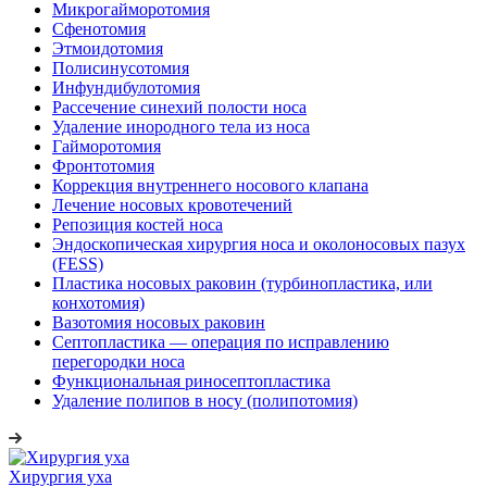
Микрогайморотомия
Сфенотомия
Этмоидотомия
Полисинусотомия
Инфундибулотомия
Рассечение синехий полости носа
Удаление инородного тела из носа
Гайморотомия
Фронтотомия
Коррекция внутреннего носового клапана
Лечение носовых кровотечений
Репозиция костей носа
Эндоскопическая хирургия носа и околоносовых пазух
(FESS)
Пластика носовых раковин (турбинопластика, или
конхотомия)
Вазотомия носовых раковин
Септопластика — операция по исправлению
перегородки носа
Функциональная риносептопластика
Удаление полипов в носу (полипотомия)
Хирургия уха