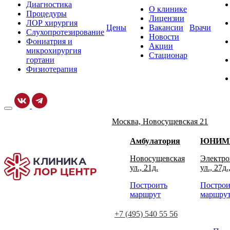
Диагностика
О клинике
Процедуры
Лицензии
ЛОР хирургия
Цены
Вакансии
Врачи
Слухопротезирование
Новости
Фониатрия и
Акции
микрохирургия
Стационар
гортани
Физиотерапия
Москва, Новосущевская 21
Амбулатория
ЮНИМ
Новосущевская
Электро
ул., 21д.
ул., 27д.
Построить
Построи
маршрут
маршру
+7 (495) 540 55 56