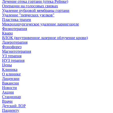
Лечение отека гортани (отека Рейнке)
Операции на голосовых связках
Удаление рубцовой мембраны гортани
Удаление "певческих узелков"
Пластика трахеи
Микрохирургическое удаление ларингоцеле
Физиотерапия
Кварц
ВЛОК (внутривенное лазерное облучение крови)
Лазеротерапия
Фонофорез
Магнитотерапия
УЗ терапия
НУЗ терапия
Цены
Клиника
О клинике
Лицензии
Вакансии
Новости
Акции
Стационар
Врачи
Детский ЛОР
Пациенту