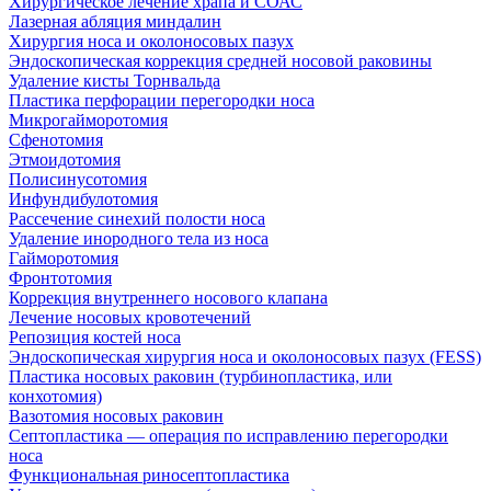
Хирургическое лечение храпа и СОАС
Лазерная абляция миндалин
Хирургия носа и околоносовых пазух
Эндоскопическая коррекция средней носовой раковины
Удаление кисты Торнвальда
Пластика перфорации перегородки носа
Микрогайморотомия
Сфенотомия
Этмоидотомия
Полисинусотомия
Инфундибулотомия
Рассечение синехий полости носа
Удаление инородного тела из носа
Гайморотомия
Фронтотомия
Коррекция внутреннего носового клапана
Лечение носовых кровотечений
Репозиция костей носа
Эндоскопическая хирургия носа и околоносовых пазух (FESS)
Пластика носовых раковин (турбинопластика, или
конхотомия)
Вазотомия носовых раковин
Септопластика — операция по исправлению перегородки
носа
Функциональная риносептопластика