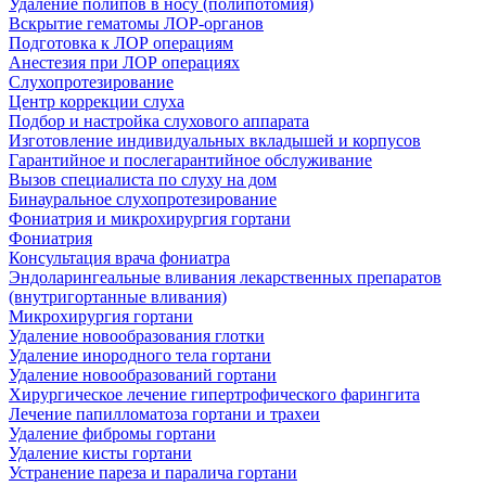
Удаление полипов в носу (полипотомия)
Вскрытие гематомы ЛОР-органов
Подготовка к ЛОР операциям
Анестезия при ЛОР операциях
Слухопротезирование
Центр коррекции слуха
Подбор и настройка слухового аппарата
Изготовление индивидуальных вкладышей и корпусов
Гарантийное и послегарантийное обслуживание
Вызов специалиста по слуху на дом
Бинауральное слухопротезирование
Фониатрия и микрохирургия гортани
Фониатрия
Консультация врача фониатра
Эндоларингеальные вливания лекарственных препаратов
(внутригортанные вливания)
Микрохирургия гортани
Удаление новообразования глотки
Удаление инородного тела гортани
Удаление новообразований гортани
Хирургическое лечение гипертрофического фарингита
Лечение папилломатоза гортани и трахеи
Удаление фибромы гортани
Удаление кисты гортани
Устранение пареза и паралича гортани