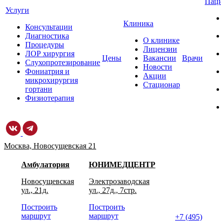
Пац
Услуги
Клиника
Консультации
Диагностика
О клинике
Процедуры
Лицензии
ЛОР хирургия
Цены
Вакансии
Врачи
Слухопротезирование
Новости
Фониатрия и
Акции
микрохирургия
Стационар
гортани
Физиотерапия
Москва, Новосущевская 21
Амбулатория
ЮНИМЕДЦЕНТР
Новосущевская
Электрозаводская
ул., 21д.
ул., 27д., 7стр.
Построить
Построить
маршрут
маршрут
+7 (495)