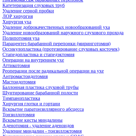
Катетеризация слуховых труб
Удаление серной пробки
ЛОР хирургия
Хирургия уха
Удаление доброкачественных новообразований уха
Удаление новообразований наружного слухового прохода
Полипотомия уха
Парацентез барабанной перепонки (миринготомия)
Оссикулопластика (протезирование слуховых косточек)
Стапедопластика и стапедэктомия
Операции на внутреннем ухе
Аттикотомия
Реоперации после радикальной операции на ухе
Антромастоидотомия
Мастоидотомия
Баллонная пластика слуховой трубы
Шунтирование барабанной полости
Тимпанопластика
Хирургия глотки и гортани
Вскрытие паратонзиллярного абсцесса
Тонзиллотомия
Вскрытие кисты миндалины
Аденотомия - удаление аденоидов
Удаление миндалин - тонзиллэктомия