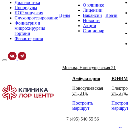
Диагностика
О клинике
Процедуры
Лицензии
ЛОР хирургия
Цены
Вакансии
Врачи
Слухопротезирование
Новости
Фониатрия и
Акции
микрохирургия
Стационар
гортани
Физиотерапия
Москва, Новосущевская 21
Амбулатория
ЮНИМ
Новосущевская
Электро
ул., 21д.
ул., 27д.
Построить
Построи
маршрут
маршру
+7 (495) 540 55 56