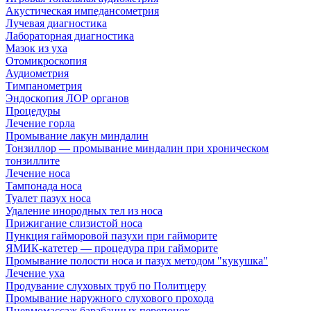
Акустическая импедансометрия
Лучевая диагностика
Лабораторная диагностика
Мазок из уха
Отомикроскопия
Аудиометрия
Тимпанометрия
Эндоскопия ЛОР органов
Процедуры
Лечение горла
Промывание лакун миндалин
Тонзиллор — промывание миндалин при хроническом
тонзиллите
Лечение носа
Тампонада носа
Туалет пазух носа
Удаление инородных тел из носа
Прижигание слизистой носа
Пункция гайморовой пазухи при гайморите
ЯМИК-катетер — процедура при гайморите
Промывание полости носа и пазух методом "кукушка"
Лечение уха
Продувание слуховых труб по Политцеру
Промывание наружного слухового прохода
Пневмомассаж барабанных перепонок