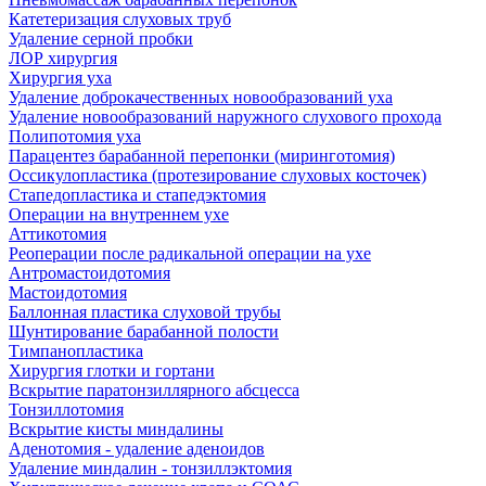
Катетеризация слуховых труб
Удаление серной пробки
ЛОР хирургия
Хирургия уха
Удаление доброкачественных новообразований уха
Удаление новообразований наружного слухового прохода
Полипотомия уха
Парацентез барабанной перепонки (миринготомия)
Оссикулопластика (протезирование слуховых косточек)
Стапедопластика и стапедэктомия
Операции на внутреннем ухе
Аттикотомия
Реоперации после радикальной операции на ухе
Антромастоидотомия
Мастоидотомия
Баллонная пластика слуховой трубы
Шунтирование барабанной полости
Тимпанопластика
Хирургия глотки и гортани
Вскрытие паратонзиллярного абсцесса
Тонзиллотомия
Вскрытие кисты миндалины
Аденотомия - удаление аденоидов
Удаление миндалин - тонзиллэктомия