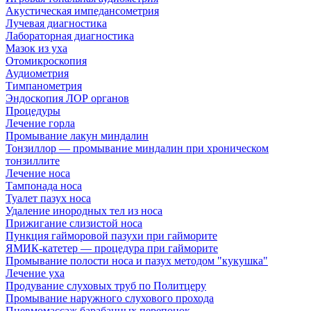
Акустическая импедансометрия
Лучевая диагностика
Лабораторная диагностика
Мазок из уха
Отомикроскопия
Аудиометрия
Тимпанометрия
Эндоскопия ЛОР органов
Процедуры
Лечение горла
Промывание лакун миндалин
Тонзиллор — промывание миндалин при хроническом
тонзиллите
Лечение носа
Тампонада носа
Туалет пазух носа
Удаление инородных тел из носа
Прижигание слизистой носа
Пункция гайморовой пазухи при гайморите
ЯМИК-катетер — процедура при гайморите
Промывание полости носа и пазух методом "кукушка"
Лечение уха
Продувание слуховых труб по Политцеру
Промывание наружного слухового прохода
Пневмомассаж барабанных перепонок