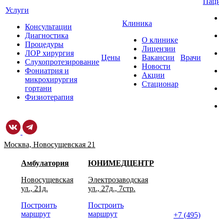
Пац
Услуги
Клиника
Консультации
Диагностика
О клинике
Процедуры
Лицензии
ЛОР хирургия
Цены
Вакансии
Врачи
Слухопротезирование
Новости
Фониатрия и
Акции
микрохирургия
Стационар
гортани
Физиотерапия
Москва, Новосущевская 21
Амбулатория
ЮНИМЕДЦЕНТР
Новосущевская
Электрозаводская
ул., 21д.
ул., 27д., 7стр.
Построить
Построить
маршрут
маршрут
+7 (495)