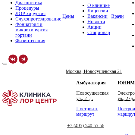
Диагностика
О клинике
Процедуры
Лицензии
ЛОР хирургия
Цены
Вакансии
Врачи
Слухопротезирование
Новости
Фониатрия и
Акции
микрохирургия
Стационар
гортани
Физиотерапия
Москва, Новосущевская 21
Амбулатория
ЮНИМ
Новосущевская
Электро
ул., 21д.
ул., 27д.
Построить
Построи
маршрут
маршру
+7 (495) 540 55 56