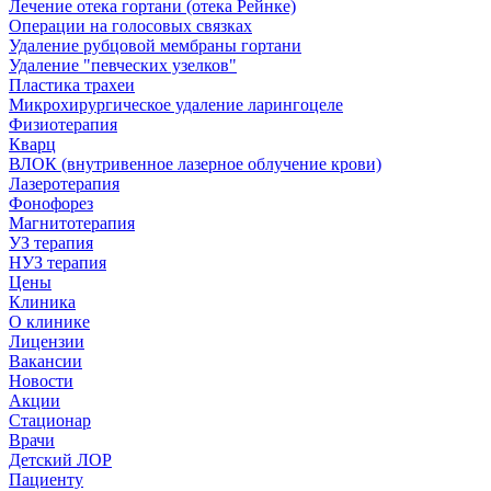
Лечение отека гортани (отека Рейнке)
Операции на голосовых связках
Удаление рубцовой мембраны гортани
Удаление "певческих узелков"
Пластика трахеи
Микрохирургическое удаление ларингоцеле
Физиотерапия
Кварц
ВЛОК (внутривенное лазерное облучение крови)
Лазеротерапия
Фонофорез
Магнитотерапия
УЗ терапия
НУЗ терапия
Цены
Клиника
О клинике
Лицензии
Вакансии
Новости
Акции
Стационар
Врачи
Детский ЛОР
Пациенту