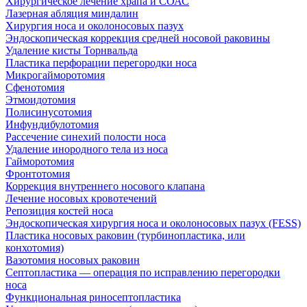
Хирургическое лечение храпа и СОАС
Лазерная абляция миндалин
Хирургия носа и околоносовых пазух
Эндоскопическая коррекция средней носовой раковины
Удаление кисты Торнвальда
Пластика перфорации перегородки носа
Микрогайморотомия
Сфенотомия
Этмоидотомия
Полисинусотомия
Инфундибулотомия
Рассечение синехий полости носа
Удаление инородного тела из носа
Гайморотомия
Фронтотомия
Коррекция внутреннего носового клапана
Лечение носовых кровотечений
Репозиция костей носа
Эндоскопическая хирургия носа и околоносовых пазух (FESS)
Пластика носовых раковин (турбинопластика, или
конхотомия)
Вазотомия носовых раковин
Септопластика — операция по исправлению перегородки
носа
Функциональная риносептопластика