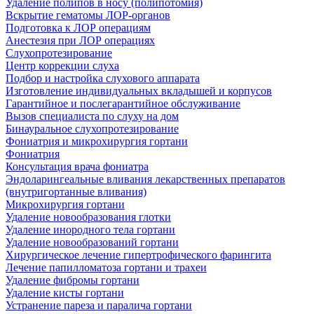
Удаление полипов в носу (полипотомия)
Вскрытие гематомы ЛОР-органов
Подготовка к ЛОР операциям
Анестезия при ЛОР операциях
Слухопротезирование
Центр коррекции слуха
Подбор и настройка слухового аппарата
Изготовление индивидуальных вкладышей и корпусов
Гарантийное и послегарантийное обслуживание
Вызов специалиста по слуху на дом
Бинауральное слухопротезирование
Фониатрия и микрохирургия гортани
Фониатрия
Консультация врача фониатра
Эндоларингеальные вливания лекарственных препаратов
(внутригортанные вливания)
Микрохирургия гортани
Удаление новообразования глотки
Удаление инородного тела гортани
Удаление новообразований гортани
Хирургическое лечение гипертрофического фарингита
Лечение папилломатоза гортани и трахеи
Удаление фибромы гортани
Удаление кисты гортани
Устранение пареза и паралича гортани