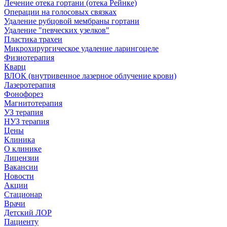
Лечение отека гортани (отека Рейнке)
Операции на голосовых связках
Удаление рубцовой мембраны гортани
Удаление "певческих узелков"
Пластика трахеи
Микрохирургическое удаление ларингоцеле
Физиотерапия
Кварц
ВЛОК (внутривенное лазерное облучение крови)
Лазеротерапия
Фонофорез
Магнитотерапия
УЗ терапия
НУЗ терапия
Цены
Клиника
О клинике
Лицензии
Вакансии
Новости
Акции
Стационар
Врачи
Детский ЛОР
Пациенту