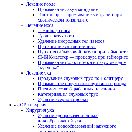
Лечение горла
Промывание лакун миндалин
Тонзиллор — промывание миндалин при
хроническом тонзиллите
Лечение носа
Тампонада носа
Туалет пазух носа
Удаление инородных тел из носа
Прижигание слизистой носа
Пункция гайморовой пазухи при гайморите
ЯМИК-катетер — процедура при гайморите
Промывание полости носа и пазух методом
"кукушка"
Лечение уха
Продувание слуховых труб по Политцеру
Промывание наружного слухового прохода
Пневмомассаж барабанных перепонок
Катетеризация слуховых труб
Удаление серной пробки
ЛОР хирургия
Хирургия уха
Удаление доброкачественных
новообразований уха
Удаление новообразований наружного
слухового прохода