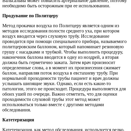
Вальсальвы может повысить артериальное давление, поэтому
необходимо быть осторожным при ее использовании.
Продувание по Политцеру
Метод прокачки воздуха по Политцеру является одним из
методов исследования полости среднего уха, при котором
воздух вводится через слуховую трубу. Исследование
проводится при помощи специального прибора, называемого
политцеровским баллоном, который напоминает резиновую
грушу с насадками и трубкой. Чтобы выполнить процедуру,
наконечник баллона вводится в одну из ноздрей, а вторая
должна быть герметично зажата. Затем врач произносит
определенные слова, а в момент их произнесения сжимает
баллон, направляя поток воздуха в евстахиеву трубу. При
нормальной проходимости трубы пациент и врач должны
услышать шипящие звуки. Однако, если есть какие-то
патологии, этого не происходит. Процедура выполняется для
обоих ушей по очереди. Важно отметить, что для оценки
проходимости слуховой трубы этот метод может
использоваться только вместе с другими методами
обследования.
Катетеризация
Катетеризация, как метод обследования, используется редко,