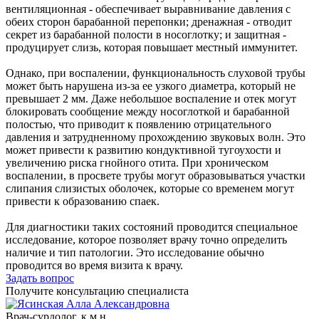
вентиляционная - обеспечивает выравнивание давления с
обеих сторон барабанной перепонки; дренажная - отводит
секрет из барабанной полости в носоглотку; и защитная -
продуцирует слизь, которая повышает местный иммунитет.
Однако, при воспалении, функциональность слуховой трубы
может быть нарушена из-за ее узкого диаметра, который не
превышает 2 мм. Даже небольшое воспаление и отек могут
блокировать сообщение между носоглоткой и барабанной
полостью, что приводит к появлению отрицательного
давления и затрудненному прохождению звуковых волн. Это
может привести к развитию кондуктивной тугоухости и
увеличению риска гнойного отита. При хроническом
воспалении, в просвете трубы могут образовываться участки
слипания слизистых оболочек, которые со временем могут
привести к образованию спаек.
Для диагностики таких состояний проводится специальное
исследование, которое позволяет врачу точно определить
наличие и тип патологии. Это исследование обычно
проводится во время визита к врачу.
Задать вопрос
Получите консультацию специалиста
Врач-сурдолог, к.м.н.