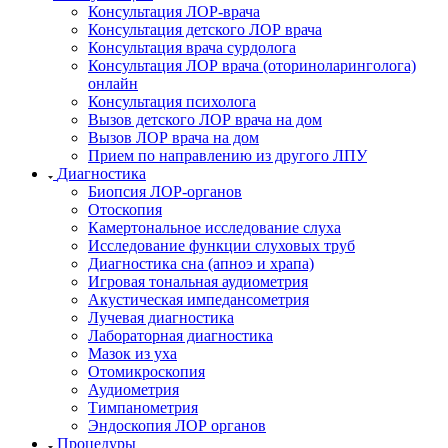
Консультация ЛОР-врача
Консультация детского ЛОР врача
Консультация врача сурдолога
Консультация ЛОР врача (оториноларинголога)
онлайн
Консультация психолога
Вызов детского ЛОР врача на дом
Вызов ЛОР врача на дом
Прием по направлению из другого ЛПУ
Диагностика
Биопсия ЛОР-органов
Отоскопия
Камертональное исследование слуха
Исследование функции слуховых труб
Диагностика сна (апноэ и храпа)
Игровая тональная аудиометрия
Акустическая импедансометрия
Лучевая диагностика
Лабораторная диагностика
Мазок из уха
Отомикроскопия
Аудиометрия
Тимпанометрия
Эндоскопия ЛОР органов
Процедуры