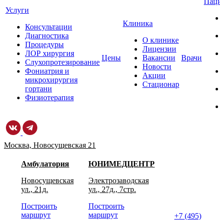
Пац
Услуги
Клиника
Консультации
Диагностика
О клинике
Процедуры
Лицензии
ЛОР хирургия
Цены
Вакансии
Врачи
Слухопротезирование
Новости
Фониатрия и
Акции
микрохирургия
Стационар
гортани
Физиотерапия
Москва, Новосущевская 21
Амбулатория
ЮНИМЕДЦЕНТР
Новосущевская
Электрозаводская
ул., 21д.
ул., 27д., 7стр.
Построить
Построить
маршрут
маршрут
+7 (495)