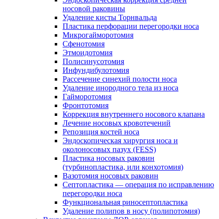
носовой раковины
Удаление кисты Торнвальда
Пластика перфорации перегородки носа
Микрогайморотомия
Сфенотомия
Этмоидотомия
Полисинусотомия
Инфундибулотомия
Рассечение синехий полости носа
Удаление инородного тела из носа
Гайморотомия
Фронтотомия
Коррекция внутреннего носового клапана
Лечение носовых кровотечений
Репозиция костей носа
Эндоскопическая хирургия носа и
околоносовых пазух (FESS)
Пластика носовых раковин
(турбинопластика, или конхотомия)
Вазотомия носовых раковин
Септопластика — операция по исправлению
перегородки носа
Функциональная риносептопластика
Удаление полипов в носу (полипотомия)