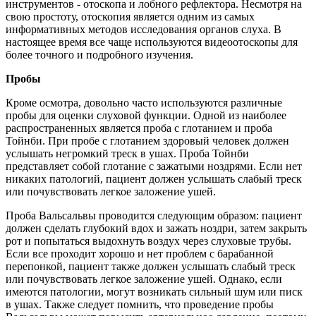
инструментов - отоскопа и лобного рефлектора. Несмотря на
свою простоту, отоскопия является одним из самых
информативных методов исследования органов слуха. В
настоящее время все чаще используются видеоотоскопы для
более точного и подробного изучения.
Пробы
Кроме осмотра, довольно часто используются различные
пробы для оценки слуховой функции. Одной из наиболее
распространенных является проба с глотанием и проба
Тойнби. При пробе с глотанием здоровый человек должен
услышать негромкий треск в ушах. Проба Тойнби
представляет собой глотание с зажатыми ноздрями. Если нет
никаких патологий, пациент должен услышать слабый треск
или почувствовать легкое заложение ушей.
Проба Вальсальвы проводится следующим образом: пациент
должен сделать глубокий вдох и зажать ноздри, затем закрыть
рот и попытаться выдохнуть воздух через слуховые трубы.
Если все проходит хорошо и нет проблем с барабанной
перепонкой, пациент также должен услышать слабый треск
или почувствовать легкое заложение ушей. Однако, если
имеются патологии, могут возникать сильный шум или писк
в ушах. Также следует помнить, что проведение пробы