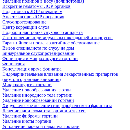
Удаление полипов в носу (полипотомия)
Вскрытие гематомы ЛОР-органов
Подготовка к ЛОР операциям
Анестезия при ЛОР операциях
Слухопротезирование
Центр коррекции слуха
Подбор и настройка слухового аппарата
Изготовление индивидуальных вкладышей и корпусов
Гарантийное и послегарантийное обслуживание
Вызов специалиста по слуху на дом
Бинауральное слухопротезирование
Фониатрия и микрохирургия гортани
Фониатрия
Консультация врача фониатра
Эндоларингеальные вливания лекарственных препаратов
(внутригортанные вливания)
Микрохирургия гортани
Удаление новообразования глотки
Удаление инородного тела гортани
Удаление новообразований гортани
Хирургическое лечение гипертрофического фарингита
Лечение папилломатоза гортани и трахеи
Удаление фибромы гортани
Удаление кисты гортани
Устранение пареза и паралича гортани