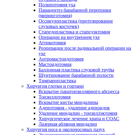
Полипотомия уха
Парацентез барабанной перепонки
(миринготомия)
Оссикулопластика (протезирование
слуховых косточек)
Стапедопластика и стапедэктомия
Операции на внутреннем ухе
Аттикотомия
Реоперации после радикальной операции на
ухе
Антромастоидотомия
Мастоидотомия
Баллонная пластика слуховой трубы
Шунтирование барабанной полости
Тимпанопластика
Хирургия глотки и гортани
Вскрытие паратонзиллярного абсцесса
Тонзиллотомия
Вскрытие кисты миндалины
Аденотомия - удаление аденоидов
Удаление миндалин - тонзиллэктомия
Хирургическое лечение храпа и СОАС
Лазерная абляция миндалин
Хирургия носа и околоносовых пазух
Эндоскопическая коррекция средней