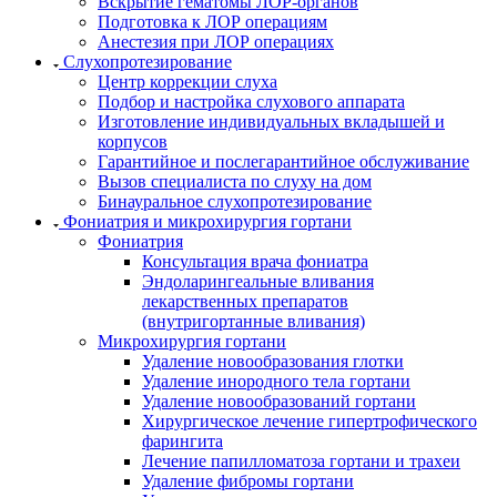
Вскрытие гематомы ЛОР-органов
Подготовка к ЛОР операциям
Анестезия при ЛОР операциях
Слухопротезирование
Центр коррекции слуха
Подбор и настройка слухового аппарата
Изготовление индивидуальных вкладышей и
корпусов
Гарантийное и послегарантийное обслуживание
Вызов специалиста по слуху на дом
Бинауральное слухопротезирование
Фониатрия и микрохирургия гортани
Фониатрия
Консультация врача фониатра
Эндоларингеальные вливания
лекарственных препаратов
(внутригортанные вливания)
Микрохирургия гортани
Удаление новообразования глотки
Удаление инородного тела гортани
Удаление новообразований гортани
Хирургическое лечение гипертрофического
фарингита
Лечение папилломатоза гортани и трахеи
Удаление фибромы гортани