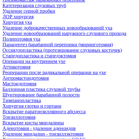
Катетеризация слуховых труб
Удаление серной пробки
ЛОР хирургия
Хирургия уха
Удаление доброкачественных новообразований уха
Удаление новообразований наружного слухового прохода
Полипотомия уха
Парацентез барабанной перепонки (миринготомия)
Оссикулопластика (протезирование слуховых косточек)
Стапедопластика и стапедэктомия
Операции на внутреннем ухе
Аттикотомия
Реоперации после радикальной операции на ухе
Антромастоидотомия
Мастоидотомия
Баллонная пластика слуховой трубы
Шунтирование барабанной полости
Тимпанопластика
Хирургия глотки и гортани
Вскрытие паратонзиллярного абсцесса
Тонзиллотомия
Вскрытие кисты миндалины
Аденотомия - удаление аденоидов
Удаление миндалин - тонзиллэктомия