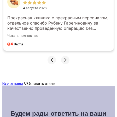
4 августа 2026
Прекрасная клиника с прекрасным персоналом,
отдельное спасибо Рубену Гарегиновичу за
качественно проведенную операцию без
последствий и скрытый камней, очень рад, что
Читать полностью
сделал операцию именно у вас
Все отзывы
Оставить отзыв
Будем рады ответить на ваши