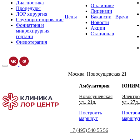
Диагностика
О клинике
Процедуры
Лицензии
ЛОР хирургия
Цены
Вакансии
Врачи
Слухопротезирование
Новости
Фониатрия и
Акции
микрохирургия
Стационар
гортани
Физиотерапия
Москва, Новосущевская 21
Амбулатория
ЮНИМ
Новосущевская
Электро
ул., 21д.
ул., 27д.
Построить
Построи
маршрут
маршру
+7 (495) 540 55 56