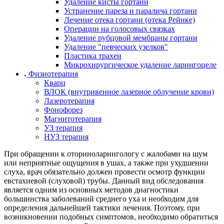
Удаление кисты гортани
Устранение пареза и паралича гортани
Лечение отека гортани (отека Рейнке)
Операции на голосовых связках
Удаление рубцовой мембраны гортани
Удаление "певческих узелков"
Пластика трахеи
Микрохирургическое удаление ларингоцеле
Физиотерапия
Кварц
ВЛОК (внутривенное лазерное облучение крови)
Лазеротерапия
Фонофорез
Магнитотерапия
УЗ терапия
НУЗ терапия
При обращении к оториноларингологу с жалобами на шум
или неприятные ощущения в ушах, а также при ухудшении
слуха, врач обязательно должен провести осмотр функции
евстахиевой (слуховой) трубы. Данный вид обследования
является одним из основных методов диагностики
большинства заболеваний среднего уха и необходим для
определения дальнейшей тактики лечения. Поэтому, при
возникновении подобных симптомов, необходимо обратиться