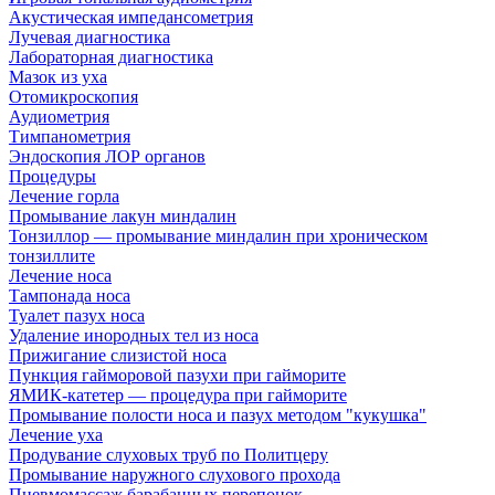
Акустическая импедансометрия
Лучевая диагностика
Лабораторная диагностика
Мазок из уха
Отомикроскопия
Аудиометрия
Тимпанометрия
Эндоскопия ЛОР органов
Процедуры
Лечение горла
Промывание лакун миндалин
Тонзиллор — промывание миндалин при хроническом
тонзиллите
Лечение носа
Тампонада носа
Туалет пазух носа
Удаление инородных тел из носа
Прижигание слизистой носа
Пункция гайморовой пазухи при гайморите
ЯМИК-катетер — процедура при гайморите
Промывание полости носа и пазух методом "кукушка"
Лечение уха
Продувание слуховых труб по Политцеру
Промывание наружного слухового прохода
Пневмомассаж барабанных перепонок