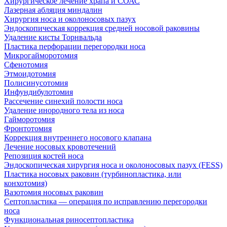
Хирургическое лечение храпа и СОАС
Лазерная абляция миндалин
Хирургия носа и околоносовых пазух
Эндоскопическая коррекция средней носовой раковины
Удаление кисты Торнвальда
Пластика перфорации перегородки носа
Микрогайморотомия
Сфенотомия
Этмоидотомия
Полисинусотомия
Инфундибулотомия
Рассечение синехий полости носа
Удаление инородного тела из носа
Гайморотомия
Фронтотомия
Коррекция внутреннего носового клапана
Лечение носовых кровотечений
Репозиция костей носа
Эндоскопическая хирургия носа и околоносовых пазух (FESS)
Пластика носовых раковин (турбинопластика, или
конхотомия)
Вазотомия носовых раковин
Септопластика — операция по исправлению перегородки
носа
Функциональная риносептопластика