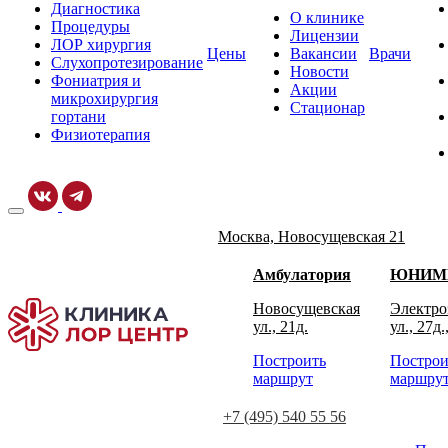
Диагностика
О клинике
Процедуры
Лицензии
ЛОР хирургия
Цены
Вакансии
Врачи
Слухопротезирование
Новости
Фониатрия и
Акции
микрохирургия
Стационар
гортани
Физиотерапия
Москва, Новосущевская 21
Амбулатория
ЮНИМ
Новосущевская
Электро
ул., 21д.
ул., 27д.
Построить
Построи
маршрут
маршру
+7 (495) 540 55 56