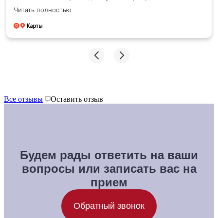
последствий и скрытый камней, очень рад, что
Читать полностью
сделал операцию именно у вас
Все отзывы
Оставить отзыв
Будем рады ответить на ваши
вопросы или записать вас на
прием
Обратный звонок