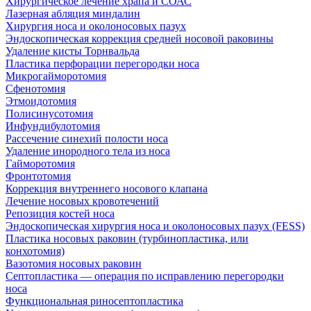
Хирургическое лечение храпа и СОАС
Лазерная абляция миндалин
Хирургия носа и околоносовых пазух
Эндоскопическая коррекция средней носовой раковины
Удаление кисты Торнвальда
Пластика перфорации перегородки носа
Микрогайморотомия
Сфенотомия
Этмоидотомия
Полисинусотомия
Инфундибулотомия
Рассечение синехий полости носа
Удаление инородного тела из носа
Гайморотомия
Фронтотомия
Коррекция внутреннего носового клапана
Лечение носовых кровотечений
Репозиция костей носа
Эндоскопическая хирургия носа и околоносовых пазух (FESS)
Пластика носовых раковин (турбинопластика, или
конхотомия)
Вазотомия носовых раковин
Септопластика — операция по исправлению перегородки
носа
Функциональная риносептопластика