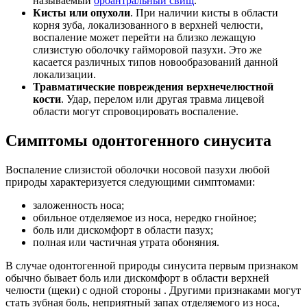
называемый
ороантральный свищ
.
Кисты или опухоли
. При наличии кисты в области
корня зуба, локализованного в верхней челюсти,
воспаление может перейти на близко лежащую
слизистую оболочку гайморовой пазухи. Это же
касается различных типов новообразований данной
локализации.
Травматические повреждения верхнечелюстной
кости
. Удар, перелом или другая травма лицевой
области могут спровоцировать воспаление.
Симптомы одонтогенного синусита
Воспаление слизистой оболочки носовой пазухи любой
природы характеризуется следующими симптомами:
заложенность носа;
обильное отделяемое из носа, нередко гнойное;
боль или дискомфорт в области пазух;
полная или частичная утрата обоняния.
В случае одонтогенной природы синусита первым признаком
обычно бывает боль или дискомфорт в области верхней
челюсти (щеки) с одной стороны . Другими признаками могут
стать зубная боль, неприятный запах отделяемого из носа,