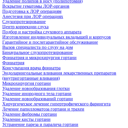
Удаление полипов в носу (полипотомия)
Вскрытие гематомы ЛОР-органов
Подготовка к ЛОР операциям
Анестезия при ЛОР операциях
Слухопротезирование
Центр коррекции слуха
Подбор и настройка слухового аппарата
Изготовление индивидуальных вкладышей и корпусов
Гарантийное и послегарантийное обслуживание
Вызов специалиста по слуху на дом
Бинауральное слухопротезирование
Фониатрия и микрохирургия гортани
Фониатрия
Консультация врача фониатра
Эндоларингеальные вливания лекарственных препаратов
(внутригортанные вливания)
Микрохирургия гортани
Удаление новообразования глотки
Удаление инородного тела гортани
Удаление новообразований гортани
Хирургическое лечение гипертрофического фарингита
Лечение папилломатоза гортани и трахеи
Удаление фибромы гортани
Удаление кисты гортани
Устранение пареза и паралича гортани