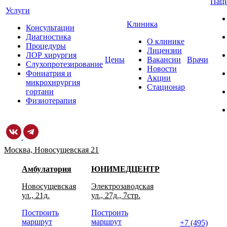
Пац
Услуги
Клиника
Консультации
Диагностика
О клинике
Процедуры
Лицензии
ЛОР хирургия
Цены
Вакансии
Врачи
Слухопротезирование
Новости
Фониатрия и
Акции
микрохирургия
Стационар
гортани
Физиотерапия
Москва, Новосущевская 21
Амбулатория
ЮНИМЕДЦЕНТР
Новосущевская
Электрозаводская
ул., 21д.
ул., 27д., 7стр.
Построить
Построить
маршрут
маршрут
+7 (495)