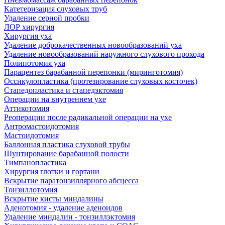
Катетеризация слуховых труб
Удаление серной пробки
ЛОР хирургия
Хирургия уха
Удаление доброкачественных новообразований уха
Удаление новообразований наружного слухового прохода
Полипотомия уха
Парацентез барабанной перепонки (миринготомия)
Оссикулопластика (протезирование слуховых косточек)
Стапедопластика и стапедэктомия
Операции на внутреннем ухе
Аттикотомия
Реоперации после радикальной операции на ухе
Антромастоидотомия
Мастоидотомия
Баллонная пластика слуховой трубы
Шунтирование барабанной полости
Тимпанопластика
Хирургия глотки и гортани
Вскрытие паратонзиллярного абсцесса
Тонзиллотомия
Вскрытие кисты миндалины
Аденотомия - удаление аденоидов
Удаление миндалин - тонзиллэктомия