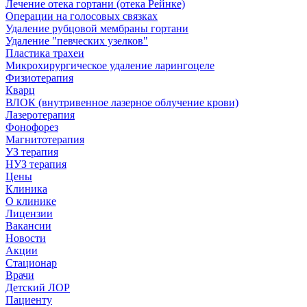
Лечение отека гортани (отека Рейнке)
Операции на голосовых связках
Удаление рубцовой мембраны гортани
Удаление "певческих узелков"
Пластика трахеи
Микрохирургическое удаление ларингоцеле
Физиотерапия
Кварц
ВЛОК (внутривенное лазерное облучение крови)
Лазеротерапия
Фонофорез
Магнитотерапия
УЗ терапия
НУЗ терапия
Цены
Клиника
О клинике
Лицензии
Вакансии
Новости
Акции
Стационар
Врачи
Детский ЛОР
Пациенту