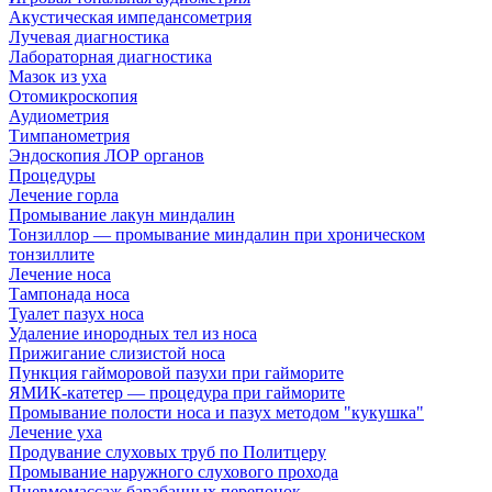
Акустическая импедансометрия
Лучевая диагностика
Лабораторная диагностика
Мазок из уха
Отомикроскопия
Аудиометрия
Тимпанометрия
Эндоскопия ЛОР органов
Процедуры
Лечение горла
Промывание лакун миндалин
Тонзиллор — промывание миндалин при хроническом
тонзиллите
Лечение носа
Тампонада носа
Туалет пазух носа
Удаление инородных тел из носа
Прижигание слизистой носа
Пункция гайморовой пазухи при гайморите
ЯМИК-катетер — процедура при гайморите
Промывание полости носа и пазух методом "кукушка"
Лечение уха
Продувание слуховых труб по Политцеру
Промывание наружного слухового прохода
Пневмомассаж барабанных перепонок