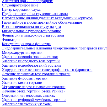
Анестезия при ЛОР операциях
Слухопротезирование
Центр коррекции слуха
Подбор и настройка слухового аппарата
Изготовление индивидуальных вкладышей и корпусов
Гарантийное и послегарантийное обслуживание
Вызов специалиста по слуху на дом
Бинауральное слухопротезирование
Фониатрия и микрохирургия гортани
Фониатрия
Консультация врача фониатра
Эндоларингеальные вливания лекарственных препаратов (вну
Микрохирургия гортани
Удаление новообразования глотки
Удаление инородного тела гортани
Удаление новообразований гортани
Хирургическое лечение гипертрофического фарингита
Лечение папилломатоза гортани и трахеи
Удаление фибромы гортани
Удаление кисты гортани
Устранение пареза и паралича гортани
Лечение отека гортани (отека Рейнке)
Операции на голосовых связках
Удаление рубцовой мембраны гортани
Удаление "певческих узелков"