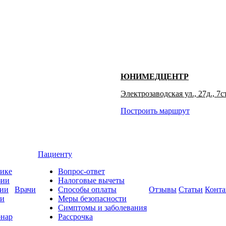
ЮНИМЕДЦЕНТР
Электрозаводская ул., 27д., 7с
Построить маршрут
Пациенту
ике
Вопрос-ответ
зии
Налоговые вычеты
сии
Врачи
Способы оплаты
Отзывы
Статьи
Конта
ти
Меры безопасности
Симптомы и заболевания
нар
Рассрочка