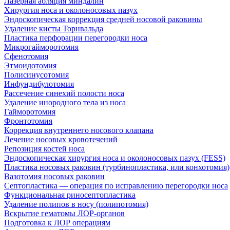
Лазерная абляция миндалин
Хирургия носа и околоносовых пазух
Эндоскопическая коррекция средней носовой раковины
Удаление кисты Торнвальда
Пластика перфорации перегородки носа
Микрогайморотомия
Сфенотомия
Этмоидотомия
Полисинусотомия
Инфундибулотомия
Рассечение синехий полости носа
Удаление инородного тела из носа
Гайморотомия
Фронтотомия
Коррекция внутреннего носового клапана
Лечение носовых кровотечений
Репозиция костей носа
Эндоскопическая хирургия носа и околоносовых пазух (FESS)
Пластика носовых раковин (турбинопластика, или конхотомия)
Вазотомия носовых раковин
Септопластика — операция по исправлению перегородки носа
Функциональная риносептопластика
Удаление полипов в носу (полипотомия)
Вскрытие гематомы ЛОР-органов
Подготовка к ЛОР операциям