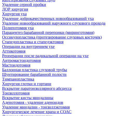
Удаление серной пробки
ЛОР хирургия
Хирургия уха
Удаление доброкачественных новообразований уха
Удаление новообразований наружного слухового прохода
Полипотомия уха
Парацентез барабанной перепонки (миринготомия)
Оссикулопластика (протезирование слуховых косточек)
Стапедопластика и стапедэктомия
Операции на внутреннем ухе
Аттикотомия
Реоперации после радикальной операции на ухе
Антромастоидотомия
Мастоидотомия
Баллонная пластика слуховой трубы
Шунтирование барабанной полости
Тимпанопластика
Хирургия глотки и гортани
Вскрытие паратонзиллярного абсцесса
Тонзиллотомия
Вскрытие кисты миндалины
Аденотомия - удаление аденоидов
Удаление миндалин - тонзиллэктомия
Хирургическое лечение храпа и СОАС