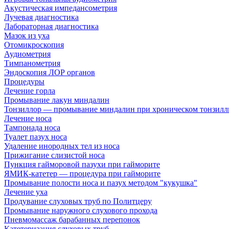
Акустическая импедансометрия
Лучевая диагностика
Лабораторная диагностика
Мазок из уха
Отомикроскопия
Аудиометрия
Тимпанометрия
Эндоскопия ЛОР органов
Процедуры
Лечение горла
Промывание лакун миндалин
Тонзиллор — промывание миндалин при хроническом тонзилл
Лечение носа
Тампонада носа
Туалет пазух носа
Удаление инородных тел из носа
Прижигание слизистой носа
Пункция гайморовой пазухи при гайморите
ЯМИК-катетер — процедура при гайморите
Промывание полости носа и пазух методом "кукушка"
Лечение уха
Продувание слуховых труб по Политцеру
Промывание наружного слухового прохода
Пневмомассаж барабанных перепонок
Катетеризация слуховых труб