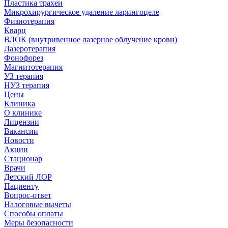
Пластика трахеи
Микрохирургическое удаление ларингоцеле
Физиотерапия
Кварц
ВЛОК (внутривенное лазерное облучение крови)
Лазеротерапия
Фонофорез
Магнитотерапия
УЗ терапия
НУЗ терапия
Цены
Клиника
О клинике
Лицензии
Вакансии
Новости
Акции
Стационар
Врачи
Детский ЛОР
Пациенту
Вопрос-ответ
Налоговые вычеты
Способы оплаты
Меры безопасности