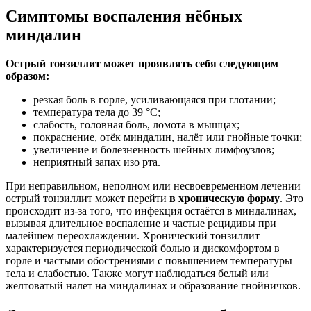
Симптомы воспаления нёбных
миндалин
Острый тонзиллит может проявлять себя следующим
образом:
резкая боль в горле, усиливающаяся при глотании;
температура тела до 39 °C;
слабость, головная боль, ломота в мышцах;
покраснение, отёк миндалин, налёт или гнойные точки;
увеличение и болезненность шейных лимфоузлов;
неприятный запах изо рта.
При неправильном, неполном или несвоевременном лечении
острый тонзиллит может перейти
в хроническую форму
. Это
происходит из-за того, что инфекция остаётся в миндалинах,
вызывая длительное воспаление и частые рецидивы при
малейшем переохлаждении. Хронический тонзиллит
характеризуется периодической болью и дискомфортом в
горле и частыми обострениями с повышением температуры
тела и слабостью. Также могут наблюдаться белый или
желтоватый налет на миндалинах и образование гнойничков.