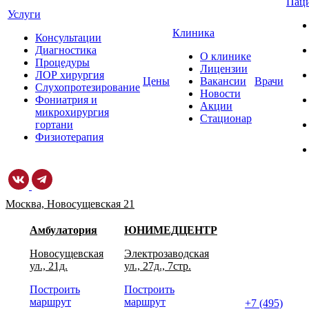
Пац
Услуги
Клиника
Консультации
Диагностика
О клинике
Процедуры
Лицензии
ЛОР хирургия
Цены
Вакансии
Врачи
Слухопротезирование
Новости
Фониатрия и
Акции
микрохирургия
Стационар
гортани
Физиотерапия
Москва, Новосущевская 21
Амбулатория
ЮНИМЕДЦЕНТР
Новосущевская
Электрозаводская
ул., 21д.
ул., 27д., 7стр.
Построить
Построить
маршрут
маршрут
+7 (495)