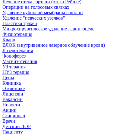
Лечение отека гортани (отека Рейнке)
Операции на голосовых связках
Удаление рубцовой мембраны гортани
Удаление "певческих узелков"
Пластика трахеи
Микрохирургическое удаление ларингоцеле
Физиотерапия
Кварц
ВЛОК (внутривенное лазерное облучение крови)
Лазеротерапия
Фонофорез
Магнитотерапия
УЗ терапия
НУЗ терапия
Цены
Клиника
О клинике
Лицензии
Вакансии
Новости
Акции
Стационар
Врачи
Детский ЛОР
Пациенту