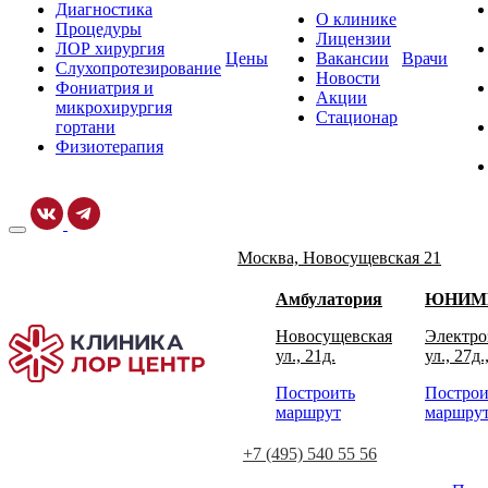
Диагностика
О клинике
Процедуры
Лицензии
ЛОР хирургия
Цены
Вакансии
Врачи
Слухопротезирование
Новости
Фониатрия и
Акции
микрохирургия
Стационар
гортани
Физиотерапия
Москва, Новосущевская 21
Амбулатория
ЮНИМ
Новосущевская
Электро
ул., 21д.
ул., 27д.
Построить
Построи
маршрут
маршру
+7 (495) 540 55 56