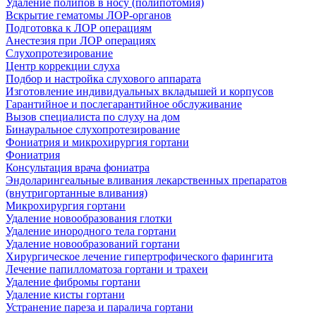
Удаление полипов в носу (полипотомия)
Вскрытие гематомы ЛОР-органов
Подготовка к ЛОР операциям
Анестезия при ЛОР операциях
Слухопротезирование
Центр коррекции слуха
Подбор и настройка слухового аппарата
Изготовление индивидуальных вкладышей и корпусов
Гарантийное и послегарантийное обслуживание
Вызов специалиста по слуху на дом
Бинауральное слухопротезирование
Фониатрия и микрохирургия гортани
Фониатрия
Консультация врача фониатра
Эндоларингеальные вливания лекарственных препаратов
(внутригортанные вливания)
Микрохирургия гортани
Удаление новообразования глотки
Удаление инородного тела гортани
Удаление новообразований гортани
Хирургическое лечение гипертрофического фарингита
Лечение папилломатоза гортани и трахеи
Удаление фибромы гортани
Удаление кисты гортани
Устранение пареза и паралича гортани