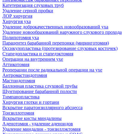
Катетеризация слуховых труб
Удаление серной пробки
ЛОР хирургия
Хирургия уха
Удаление доброкачественных новообразований уха
Удаление новообразований наружного слухового прохода
Полипотомия уха
Парацентез барабанной перепонки (миринготомия)
Оссикулопластика (протезирование слуховых косточек)
Стапедопластика и стапедэктомия
Операции на внутреннем ухе
Аттикотомия
Реоперации после радикальной операции на ухе
Антромастоидотомия
Мастоидотомия
Баллонная пластика слуховой трубы
Шунтирование барабанной полости
Тимпанопластика
Хирургия глотки и гортани
Вскрытие паратонзиллярного абсцесса
Тонзиллотомия
Вскрытие кисты миндалины
Аденотомия - удаление аденоидов
Удаление миндалин - тонзиллэктомия