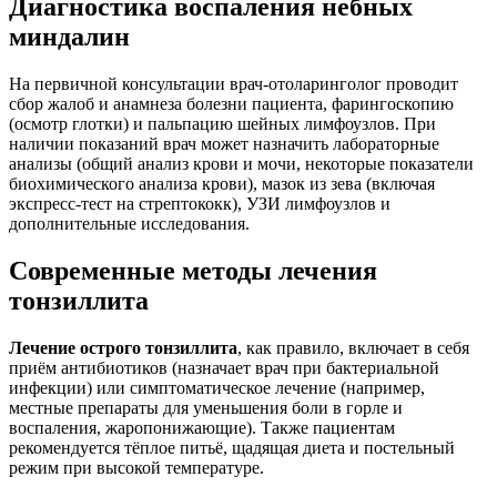
Диагностика воспаления небных
миндалин
На первичной консультации врач-отоларинголог проводит
сбор жалоб и анамнеза болезни пациента, фарингоскопию
(осмотр глотки) и пальпацию шейных лимфоузлов. При
наличии показаний врач может назначить лабораторные
анализы (общий анализ крови и мочи, некоторые показатели
биохимического анализа крови), мазок из зева (включая
экспресс‑тест на стрептококк), УЗИ лимфоузлов и
дополнительные исследования.
Современные методы лечения
тонзиллита
Лечение острого тонзиллита
, как правило, включает в себя
приём антибиотиков (назначает врач при бактериальной
инфекции) или симптоматическое лечение (например,
местные препараты для уменьшения боли в горле и
воспаления, жаропонижающие). Также пациентам
рекомендуется тёплое питьё, щадящая диета и постельный
режим при высокой температуре.