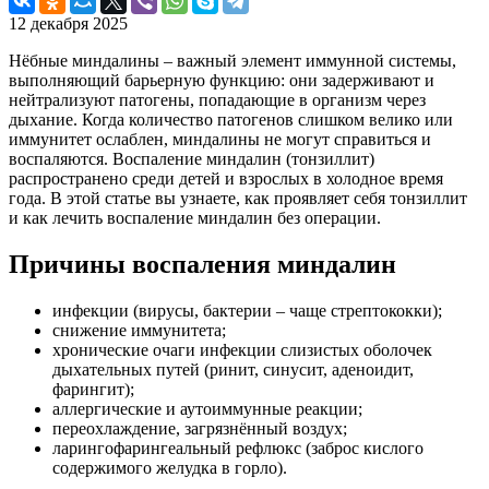
12 декабря 2025
Нёбные миндалины – важный элемент иммунной системы,
выполняющий барьерную функцию: они задерживают и
нейтрализуют патогены, попадающие в организм через
дыхание. Когда количество патогенов слишком велико или
иммунитет ослаблен, миндалины не могут справиться и
воспаляются. Воспаление миндалин (тонзиллит)
распространено среди детей и взрослых в холодное время
года. В этой статье вы узнаете, как проявляет себя тонзиллит
и как лечить воспаление миндалин без операции.
Причины воспаления миндалин
инфекции (вирусы, бактерии – чаще стрептококки);
снижение иммунитета;
хронические очаги инфекции слизистых оболочек
дыхательных путей (ринит, синусит, аденоидит,
фарингит);
аллергические и аутоиммунные реакции;
переохлаждение, загрязнённый воздух;
ларингофарингеальный рефлюкс (заброс кислого
содержимого желудка в горло).