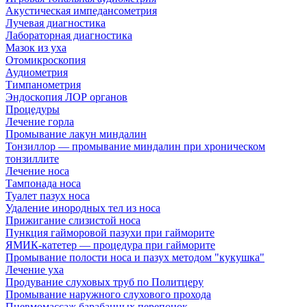
Акустическая импедансометрия
Лучевая диагностика
Лабораторная диагностика
Мазок из уха
Отомикроскопия
Аудиометрия
Тимпанометрия
Эндоскопия ЛОР органов
Процедуры
Лечение горла
Промывание лакун миндалин
Тонзиллор — промывание миндалин при хроническом
тонзиллите
Лечение носа
Тампонада носа
Туалет пазух носа
Удаление инородных тел из носа
Прижигание слизистой носа
Пункция гайморовой пазухи при гайморите
ЯМИК-катетер — процедура при гайморите
Промывание полости носа и пазух методом "кукушка"
Лечение уха
Продувание слуховых труб по Политцеру
Промывание наружного слухового прохода
Пневмомассаж барабанных перепонок