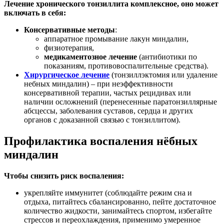
Лечение хронического тонзиллита комплексное, оно может
включать в себя:
Консервативные методы
:
аппаратное промывание лакун миндалин,
физиотерапия,
медикаментозное лечение
(антибиотики по
показаниям, противовоспалительные средства).
Хирургическое лечение
(тонзиллэктомия или удаление
небных миндалин) – при неэффективности
консервативной терапии, частых рецидивах или
наличии осложнений (перенесенные паратонзиллярные
абсцессы, заболевания суставов, сердца и других
органов с доказанной связью с тонзиллитом).
Профилактика воспаления нёбных
миндалин
Чтобы снизить риск воспаления:
укрепляйте иммунитет (соблюдайте режим сна и
отдыха, питайтесь сбалансированно, пейте достаточное
количество жидкости, занимайтесь спортом, избегайте
стрессов и переохлаждения, применимо умеренное