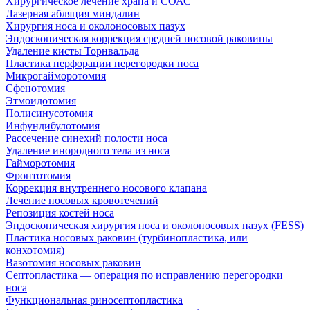
Хирургическое лечение храпа и СОАС
Лазерная абляция миндалин
Хирургия носа и околоносовых пазух
Эндоскопическая коррекция средней носовой раковины
Удаление кисты Торнвальда
Пластика перфорации перегородки носа
Микрогайморотомия
Сфенотомия
Этмоидотомия
Полисинусотомия
Инфундибулотомия
Рассечение синехий полости носа
Удаление инородного тела из носа
Гайморотомия
Фронтотомия
Коррекция внутреннего носового клапана
Лечение носовых кровотечений
Репозиция костей носа
Эндоскопическая хирургия носа и околоносовых пазух (FESS)
Пластика носовых раковин (турбинопластика, или
конхотомия)
Вазотомия носовых раковин
Септопластика — операция по исправлению перегородки
носа
Функциональная риносептопластика