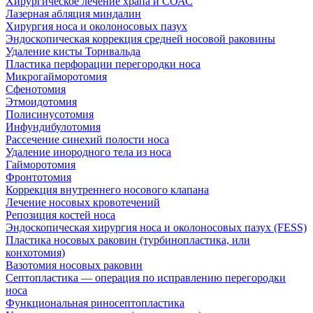
Хирургическое лечение храпа и СОАС
Лазерная абляция миндалин
Хирургия носа и околоносовых пазух
Эндоскопическая коррекция средней носовой раковины
Удаление кисты Торнвальда
Пластика перфорации перегородки носа
Микрогайморотомия
Сфенотомия
Этмоидотомия
Полисинусотомия
Инфундибулотомия
Рассечение синехий полости носа
Удаление инородного тела из носа
Гайморотомия
Фронтотомия
Коррекция внутреннего носового клапана
Лечение носовых кровотечений
Репозиция костей носа
Эндоскопическая хирургия носа и околоносовых пазух (FESS)
Пластика носовых раковин (турбинопластика, или
конхотомия)
Вазотомия носовых раковин
Септопластика — операция по исправлению перегородки
носа
Функциональная риносептопластика