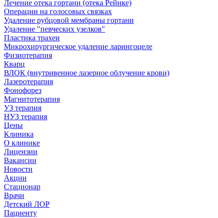
Лечение отека гортани (отека Рейнке)
Операции на голосовых связках
Удаление рубцовой мембраны гортани
Удаление "певческих узелков"
Пластика трахеи
Микрохирургическое удаление ларингоцеле
Физиотерапия
Кварц
ВЛОК (внутривенное лазерное облучение крови)
Лазеротерапия
Фонофорез
Магнитотерапия
УЗ терапия
НУЗ терапия
Цены
Клиника
О клинике
Лицензии
Вакансии
Новости
Акции
Стационар
Врачи
Детский ЛОР
Пациенту