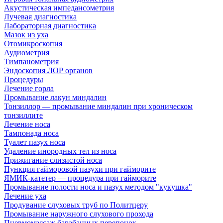
Акустическая импедансометрия
Лучевая диагностика
Лабораторная диагностика
Мазок из уха
Отомикроскопия
Аудиометрия
Тимпанометрия
Эндоскопия ЛОР органов
Процедуры
Лечение горла
Промывание лакун миндалин
Тонзиллор — промывание миндалин при хроническом
тонзиллите
Лечение носа
Тампонада носа
Туалет пазух носа
Удаление инородных тел из носа
Прижигание слизистой носа
Пункция гайморовой пазухи при гайморите
ЯМИК-катетер — процедура при гайморите
Промывание полости носа и пазух методом "кукушка"
Лечение уха
Продувание слуховых труб по Политцеру
Промывание наружного слухового прохода
Пневмомассаж барабанных перепонок