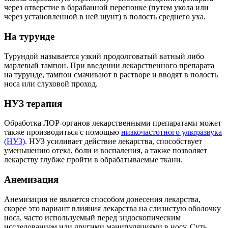
через отверстие в барабанной перепонке (путем укола или
через установленной в ней шунт) в полость среднего уха.
На турунде
Турундой называется узкий продолговатый ватный либо
марлевый тампон. При введении лекарственного препарата
на турунде, тампон смачивают в растворе и вводят в полость
носа или слуховой проход.
НУЗ терапия
Обработка ЛОР-органов лекарственными препаратами может
также производиться с помощью
низкочастотного ультразвука
(НУЗ)
. НУЗ усиливает действие лекарства, способствует
уменьшению отека, боли и воспаления, а также позволяет
лекарству глубже пройти в обрабатываемые ткани.
Анемизация
Анемизация не является способом донесения лекарства,
скорее это вариант влияния лекарства на слизистую оболочку
носа, часто используемый перед эндоскопическим
исследованием или другими манипуляциями в носу. Суть