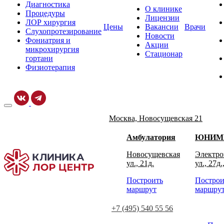
Диагностика
О клинике
Процедуры
Лицензии
ЛОР хирургия
Цены
Вакансии
Врачи
Слухопротезирование
Новости
Фониатрия и
Акции
микрохирургия
Стационар
гортани
Физиотерапия
Москва, Новосущевская 21
Амбулатория
ЮНИМ
Новосущевская
Электро
ул., 21д.
ул., 27д.
Построить
Построи
маршрут
маршру
+7 (495) 540 55 56