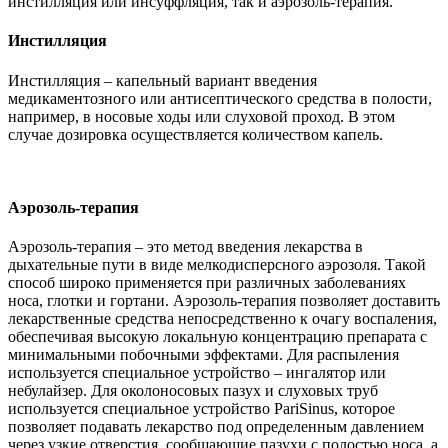
инстилляция или инсуффляция, так и аэрозоль-терапия.
Инстилляция
Инстилляция – капельный вариант введения
медикаментозного или антисептического средства в полости,
например, в носовые ходы или слуховой проход. В этом
случае дозировка осуществляется количеством капель.
Аэрозоль-терапия
Аэрозоль-терапия – это метод введения лекарства в
дыхательные пути в виде мелкодисперсного аэрозоля. Такой
способ широко применяется при различных заболеваниях
носа, глотки и гортани. Аэрозоль-терапия позволяет доставить
лекарственные средства непосредственно к очагу воспаления,
обеспечивая высокую локальную концентрацию препарата с
минимальными побочными эффектами. Для распыления
используется специальное устройство – ингалятор или
небулайзер. Для околоносовых пазух и слуховых труб
используется специальное устройство PariSinus, которое
позволяет подавать лекарство под определенным давлением
через узкие отверстия, сообщающие пазухи с полостью носа, а