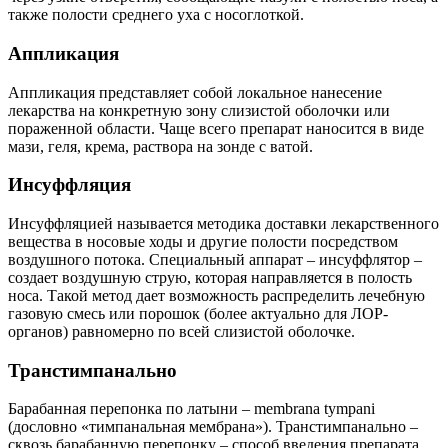
также полости среднего уха с носоглоткой.
Аппликация
Аппликация представляет собой локальное нанесение
лекарства на конкретную зону слизистой оболочки или
пораженной области. Чаще всего препарат наносится в виде
мази, геля, крема, раствора на зонде с ватой.
Инсуффляция
Инсуффляцией называется методика доставки лекарственного
вещества в носовые ходы и другие полости посредством
воздушного потока. Специальный аппарат – инсуффлятор –
создает воздушную струю, которая направляется в полость
носа. Такой метод дает возможность распределить лечебную
газовую смесь или порошок (более актуально для ЛОР-
органов) равномерно по всей слизистой оболочке.
Транстимпанально
Барабанная перепонка по латыни – membrana tympani
(дословно «тимпанальная мембрана»). Транстимпанально –
сквозь барабанную перепонку – способ введения препарата