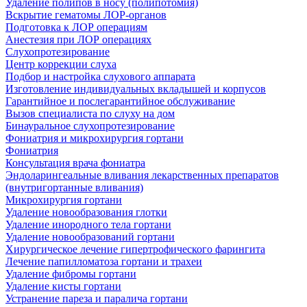
Удаление полипов в носу (полипотомия)
Вскрытие гематомы ЛОР-органов
Подготовка к ЛОР операциям
Анестезия при ЛОР операциях
Слухопротезирование
Центр коррекции слуха
Подбор и настройка слухового аппарата
Изготовление индивидуальных вкладышей и корпусов
Гарантийное и послегарантийное обслуживание
Вызов специалиста по слуху на дом
Бинауральное слухопротезирование
Фониатрия и микрохирургия гортани
Фониатрия
Консультация врача фониатра
Эндоларингеальные вливания лекарственных препаратов
(внутригортанные вливания)
Микрохирургия гортани
Удаление новообразования глотки
Удаление инородного тела гортани
Удаление новообразований гортани
Хирургическое лечение гипертрофического фарингита
Лечение папилломатоза гортани и трахеи
Удаление фибромы гортани
Удаление кисты гортани
Устранение пареза и паралича гортани