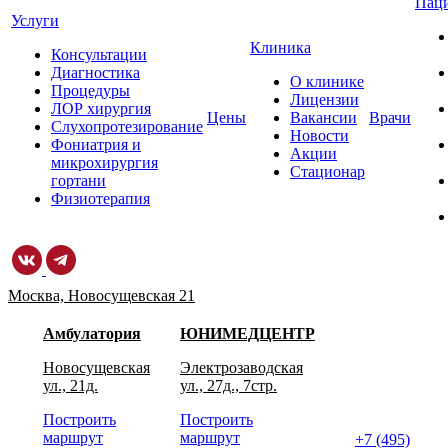
Пац
Услуги
Клиника
Консультации
Диагностика
О клинике
Процедуры
Лицензии
ЛОР хирургия
Цены
Вакансии
Врачи
Слухопротезирование
Новости
Фониатрия и
Акции
микрохирургия
Стационар
гортани
Физиотерапия
Москва, Новосущевская 21
Амбулатория
ЮНИМЕДЦЕНТР
Новосущевская
Электрозаводская
ул., 21д.
ул., 27д., 7стр.
Построить
Построить
маршрут
маршрут
+7 (495)