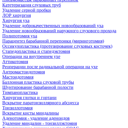
Катетеризация слуховых труб
Удаление серной пробки
ЛОР хирургия
Хирургия уха
Удаление доброкачественных новообразований уха
Удаление новообразований наружного слухового прохода
Полипотомия уха
Парацентез барабанной перепонки (миринготомия)
Оссикулопластика (протезирование слуховых косточек)
Стапедопластика и стапедэктомия
Операции на внутреннем ухе
Аттикотомия
Реоперации после радикальной операции на ухе
Антромастоидотомия
Мастоидотомия
Баллонная пластика слуховой трубы
Шунтирование барабанной полости
Тимпанопластика
Хирургия глотки и гортани
Вскрытие паратонзиллярного абсцесса
Тонзиллотомия
Вскрытие кисты миндалины
Аденотомия - удаление аденоидов
Удаление миндалин - тонзиллэктомия